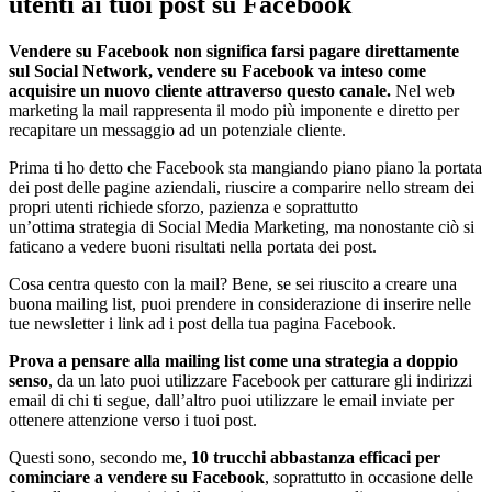
utenti ai tuoi post su Facebook
Vendere su Facebook non significa farsi pagare direttamente
sul Social Network, vendere su Facebook va inteso come
acquisire un nuovo cliente attraverso questo canale
.
Nel web
marketing la mail rappresenta il modo più imponente e diretto per
recapitare un messaggio ad un potenziale cliente.
Prima ti ho detto che Facebook sta mangiando piano piano la portata
dei post delle pagine aziendali, riuscire a comparire nello stream dei
propri utenti richiede sforzo, pazienza e soprattutto
un’ottima strategia di Social Media Marketing, ma nonostante ciò si
faticano a vedere buoni risultati nella portata dei post.
Cosa centra questo con la mail? Bene, se sei riuscito a creare una
buona mailing list, puoi prendere in considerazione di inserire nelle
tue newsletter i link ad i post della tua pagina Facebook.
Prova a pensare alla mailing list come una strategia a doppio
senso
, da un lato puoi utilizzare Facebook per catturare gli indirizzi
email di chi ti segue, dall’altro puoi utilizzare le email inviate per
ottenere attenzione verso i tuoi post.
Questi sono, secondo me,
10 trucchi abbastanza efficaci per
cominciare a vendere su Facebook
, soprattutto in occasione delle