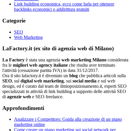
Link building economica, ecco come farla per ottenere
backlinks economici o addirittura gratuiti
Categorie
SEO
Web Marketing
LaFactory.it (ex sito di agenzia web di Milano)
La Factory
è stata una agenzia
web marketing Milano
considerata
fra le
migliori web agency italiane
che risulta aver terminato
l'attività (cessazione partita IVA) in data 31/12/2017.
Ora il sito lafactory.it è diventato un
blog
che pubblica articoli sulla
SEO
, sul
digital web marketing
, sui
social media
e sul web
design, ed è curato dal team de ilmioposizionamento.it, esperti SEO
specializzati in attività di link building a supporto delle attività SEO
di
agenzie web
e SEO freelance.
Approfondimenti
Analizzare i Competitors: Guida alla creazione di un piano
marketing online
Come creare un piano marketing sui social network per