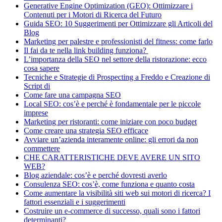
Generative Engine Optimization (GEO): Ottimizzare i
Contenuti per i Motori di Ricerca del Futuro
Guida SEO: 10 Suggerimenti per Ottimizzare gli Articoli del
Blog
Marketing per palestre e professionisti del fitness: come farlo
Il fai da te nella link building funziona?
L’importanza della SEO nel settore della ristorazione: ecco
cosa sapere
Tecniche e Strategie di Prospecting a Freddo e Creazione di
Script di
Come fare una campagna SEO
Local SEO: cos’è e perché è fondamentale per le piccole
imprese
Marketing per ristoranti: come iniziare con poco budget
Come creare una strategia SEO efficace
Avviare un’azienda interamente online: gli errori da non
commettere
CHE CARATTERISTICHE DEVE AVERE UN SITO
WEB?
Blog aziendale: cos’è e perché dovresti averlo
Consulenza SEO: cos’è, come funziona e quanto costa
Come aumentare la visibilità siti web sui motori di ricerca? I
fattori essenziali e i suggerimenti
Costruire un e-commerce di successo, quali sono i fattori
determinanti?