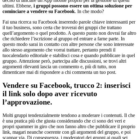
deciso di lanciare un App mobile proprio per la gestione di questi
ultimi. Ebbene,
i gruppi possono essere un ottima soluzione per
cominciare a vendere su Facebook
. In che modo?
Fai una ricerca su Facebook inserendo parole chiave interessanti per
il tuo business, sono certa che troverai dei gruppi che trattano
quell’argomento o quel prodotto. A questo punto non dovrai far altro
che richiedere l’iscrizione al gruppo ed entrare a farne parte. In
questo modo sarai in contatto con altre persone che sono interessate
allo stesso argomento che vorrai trattare, pertanto prendi il
tuocalendario editoriale e stabilisci cosa e quando pubblicare in quel
gruppo. Attenzione però, partecipa alle discussioni, se trovi altri
argomenti rilevanti lascia un commento e, più di tutto, non
dimenticare mai di rispondere a chi commenta un tuo post.
Vendere su Facebook, trucco 2: inserisci
il link solo dopo aver ricevuto
l’approvazione.
Molti gruppi tendenzialmente tendono a moderare i contenuti. Il che
è una pratica più che giusta considerando che ci sono dei veri e
propri spammer in giro che non fanno altro che pubblicare il proprio
link, magari neanche coerente con gli argomenti del gruppo, e poi
scappar via. Di conseguenza, i moderatori dei gruppi ai quali sei