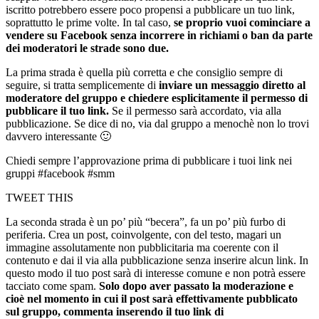
iscritto potrebbero essere poco propensi a pubblicare un tuo link,
soprattutto le prime volte. In tal caso,
se proprio vuoi cominciare a
vendere su Facebook senza incorrere in richiami o ban da parte
dei moderatori le strade sono due.
La prima strada è quella più corretta e che consiglio sempre di
seguire, si tratta semplicemente di
inviare un messaggio diretto al
moderatore del gruppo e chiedere esplicitamente il permesso di
pubblicare il tuo link
.
Se il permesso sarà accordato, via alla
pubblicazione. Se dice di no, via dal gruppo a menochè non lo trovi
davvero interessante 🙂
Chiedi sempre l’approvazione prima di pubblicare i tuoi link nei
gruppi #facebook #smm
TWEET THIS
La seconda strada è un po’ più “becera”, fa un po’ più furbo di
periferia. Crea un post, coinvolgente, con del testo, magari un
immagine assolutamente non pubblicitaria ma coerente con il
contenuto e dai il via alla pubblicazione senza inserire alcun link. In
questo modo il tuo post sarà di interesse comune e non potrà essere
tacciato come spam.
Solo dopo aver passato la moderazione e
cioè nel momento in cui il post sarà effettivamente pubblicato
sul gruppo, commenta inserendo il tuo link di