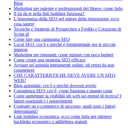
Blog
Marketing per palestre e professionisti del fitness: come farlo
Il fai da te nella link building funziona?
L’importanza della SEO nel settore della ristorazione: ecco
cosa sapere
Tecniche e Strategie di Prospecting a Freddo e Creazione di
Script di
Come fare una campagna SEO
Local SEO: cos’è e perché è fondamentale per le piccole
imprese
Marketing per ristoranti: come iniziare con poco budget
Come creare una strategia SEO efficace
Avviare un’azienda interamente online: gli errori da non
commettere
CHE CARATTERISTICHE DEVE AVERE UN SITO
WEB?
Blog aziendale: cos’è e perché dovresti averlo
Consulenza SEO: cos’è, come funziona e quanto costa
Come aumentare la visibilità siti web sui motori di ricerca? I
fattori essenziali e i suggerimenti
Costruire un e-commerce di successo, quali sono i fattori
determinanti?
Link building economica, ecco come farla per ottenere
backlinks economici o addirittura gratuiti