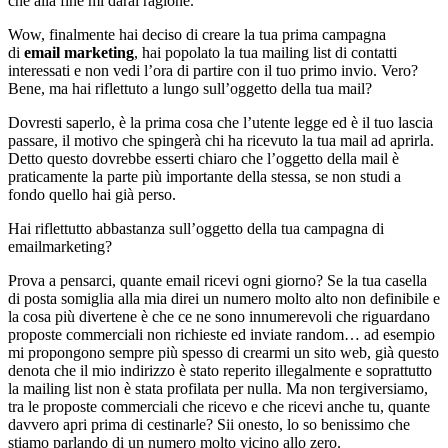
che alla fine mi darai ragione.
Wow, finalmente hai deciso di creare la tua prima campagna
di
email marketing
, hai popolato la tua mailing list di contatti
interessati e non vedi l’ora di partire con il tuo primo invio. Vero?
Bene, ma hai riflettuto a lungo sull’oggetto della tua mail?
Dovresti saperlo, è la prima cosa che l’utente legge ed è il tuo lascia
passare, il motivo che spingerà chi ha ricevuto la tua mail ad aprirla.
Detto questo dovrebbe esserti chiaro che l’oggetto della mail è
praticamente la parte più importante della stessa, se non studi a
fondo quello hai già perso.
Hai riflettutto abbastanza sull’oggetto della tua campagna di
emailmarketing?
Prova a pensarci, quante email ricevi ogni giorno? Se la tua casella
di posta somiglia alla mia direi un numero molto alto non definibile e
la cosa più divertene è che ce ne sono innumerevoli che riguardano
proposte commerciali non richieste ed inviate random… ad esempio
mi propongono sempre più spesso di crearmi un sito web, già questo
denota che il mio indirizzo è stato reperito illegalmente e soprattutto
la mailing list non è stata profilata per nulla. Ma non tergiversiamo,
tra le proposte commerciali che ricevo e che ricevi anche tu, quante
davvero apri prima di cestinarle? Sii onesto, lo so benissimo che
stiamo parlando di un numero molto vicino allo zero.