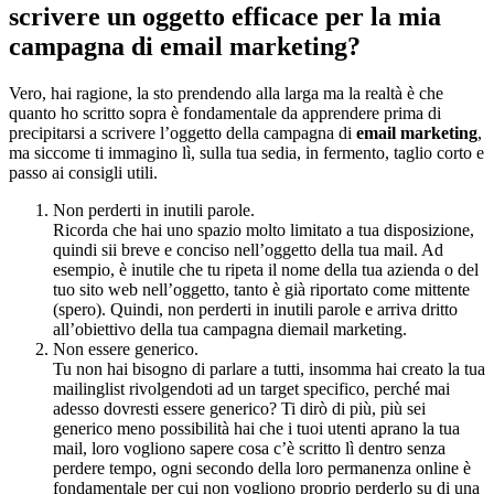
scrivere un oggetto efficace per la mia
campagna di email marketing?
Vero, hai ragione, la sto prendendo alla larga ma la realtà è che
quanto ho scritto sopra è fondamentale da apprendere prima di
precipitarsi a scrivere l’oggetto della campagna di
email marketing
,
ma siccome ti immagino lì, sulla tua sedia, in fermento, taglio corto e
passo ai consigli utili.
Non perderti in inutili parole.
Ricorda che hai uno spazio molto limitato a tua disposizione,
quindi sii breve e conciso nell’oggetto della tua mail. Ad
esempio, è inutile che tu ripeta il nome della tua azienda o del
tuo sito web nell’oggetto, tanto è già riportato come mittente
(spero). Quindi, non perderti in inutili parole e arriva dritto
all’obiettivo della tua campagna diemail marketing.
Non essere generico.
Tu non hai bisogno di parlare a tutti, insomma hai creato la tua
mailinglist rivolgendoti ad un target specifico, perché mai
adesso dovresti essere generico? Ti dirò di più, più sei
generico meno possibilità hai che i tuoi utenti aprano la tua
mail, loro vogliono sapere cosa c’è scritto lì dentro senza
perdere tempo, ogni secondo della loro permanenza online è
fondamentale per cui non vogliono proprio perderlo su di una