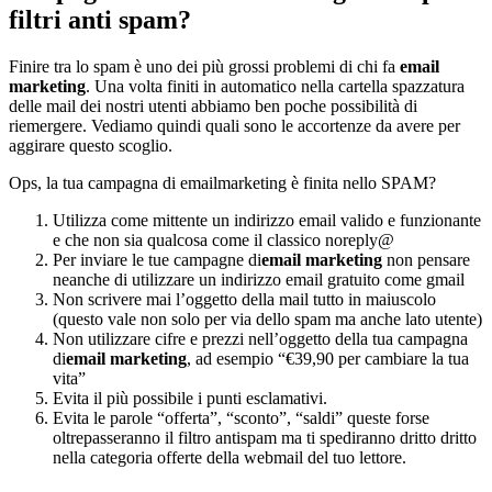
filtri anti spam?
Finire tra lo spam è uno dei più grossi problemi di chi fa
email
marketing
. Una volta finiti in automatico nella cartella spazzatura
delle mail dei nostri utenti abbiamo ben poche possibilità di
riemergere. Vediamo quindi quali sono le accortenze da avere per
aggirare questo scoglio.
Ops, la tua campagna di emailmarketing è finita nello SPAM?
Utilizza come mittente un indirizzo email valido e funzionante
e che non sia qualcosa come il classico noreply@
Per inviare le tue campagne di
email marketing
non pensare
neanche di utilizzare un indirizzo email gratuito come gmail
Non scrivere mai l’oggetto della mail tutto in maiuscolo
(questo vale non solo per via dello spam ma anche lato utente)
Non utilizzare cifre e prezzi nell’oggetto della tua campagna
di
email marketing
, ad esempio “€39,90 per cambiare la tua
vita”
Evita il più possibile i punti esclamativi.
Evita le parole “offerta”, “sconto”, “saldi” queste forse
oltrepasseranno il filtro antispam ma ti spediranno dritto dritto
nella categoria offerte della webmail del tuo lettore.