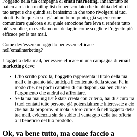
l’oggetto nella tua campagna di
email marketing
. Innanzitutto se
hai creato la tua mailing list dò per scontato che tu abbia definito il
tuo target e che quindi sai benissimo in che tono rivolgerti ai tuoi
utenti. Fatto questo sei già ad un buon punto, già sapere come
comunicare qualcosa e su quale emozione fare leva ti renderà tutto
più semplice, ma vediamo nel dettaglio come scegliere l’oggetto più
efficace per la tua mail.
Come dev’essere un oggetto per essere efficace
nell’emailmarketing?
L’oggetto della mail, per essere efficace in una campagna di
email
marketing
deve:
L’ho scritto poco fa, l’oggetto rappresenta il titolo della tua
mail e in quanto tale anticipa il contenuto della stessa. Fa in
modo che, nei pochi caratteri di cui disponi, sia ben chiaro
l’argomento che andrai ad affrontare.
Se la tua mailing list è stata creata con criterio, hai di sicuro tra
i tuoi contatti tutte persone già potenzialmente interessate a ciò
che hai da proporre. Stimola la loro curiosità nell’oggetto della
tua mail, evidenzia sin da subito il vantaggio della tua offerta
o il beneficio del tuo prodotto.
Ok, va bene tutto, ma come faccio a