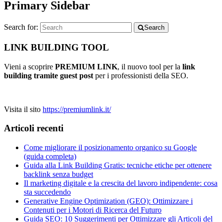
Primary Sidebar
Search for:
Search
LINK BUILDING TOOL
Vieni a scoprire
PREMIUM LINK
, il nuovo tool per la
link
building tramite guest post
per i professionisti della SEO.
Visita il sito
https://premiumlink.it/
Articoli recenti
Come migliorare il posizionamento organico su Google
(guida completa)
Guida alla Link Building Gratis: tecniche etiche per ottenere
backlink senza budget
Il marketing digitale e la crescita del lavoro indipendente: cosa
sta succedendo
Generative Engine Optimization (GEO): Ottimizzare i
Contenuti per i Motori di Ricerca del Futuro
Guida SEO: 10 Suggerimenti per Ottimizzare gli Articoli del