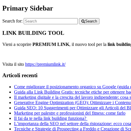
Primary Sidebar
Search for:
Search
LINK BUILDING TOOL
Vieni a scoprire
PREMIUM LINK
, il nuovo tool per la
link buildin
Visita il sito
https://premiumlink.it/
Articoli recenti
Come migliorare il posizionamento organico su Google (guida 
Guida alla Link Building Gratis: tecniche etiche per ottenere b
Il marketing digitale e la crescita del lavoro indipendente: cosa
Generative Engine Optimization (GEO): Ottimizzare i Contenuti
Guida SEO: 10 Suggerimenti per Ottimizzare gli Articoli del B
Marketing per palestre e professionisti del fitness: come farlo
Il fai da te nella link building funziona?
L’importanza della SEO nel settore della ristorazione: ecco cos
Tecniche e Strategie di Prospecting a Freddo e Creazione di Scr