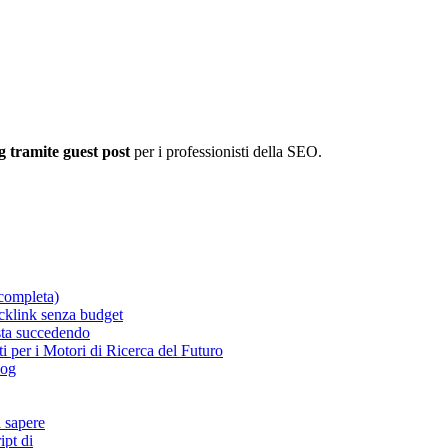
g tramite guest post
per i professionisti della SEO.
completa)
acklink senza budget
 sta succedendo
 per i Motori di Ricerca del Futuro
log
a sapere
ipt di