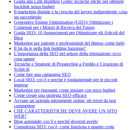
Guida alla Link Building Gratis: tecniche etiche per ottenere
backlink senza budget
Il marketing digitale e la crescita del lavoro indipendente: cosa
sta succedendo
Generative Engine Optimization (GEO): Ottimizzare i
Contenuti per i Motori di Ricerca del Futuro
Guida SEO: 10 Suggerimenti per Ottimizzare gli Articoli del
Blog
Marketing per palestre e professionisti del fitness: come farlo
Il fai da te nella link building funziona?
L’importanza della SEO nel settore della ristorazione: ecco
cosa sapere
Tecniche e Strategie di Prospecting a Freddo e Creazione di
Script di
Come fare una campagna SEO
Local SEO: cos’è e perché è fondamentale per le piccole
imprese
Marketing per ristoranti: come iniziare con poco budget
Come creare una strategia SEO efficace
Avviare un’azienda interamente online: gli errori da non
commettere
CHE CARATTERISTICHE DEVE AVERE UN SITO
WEB?
Blog aziendale: cos’è e perché dovresti averlo
Consulenza SEO: cos’è, come funziona e quanto costa