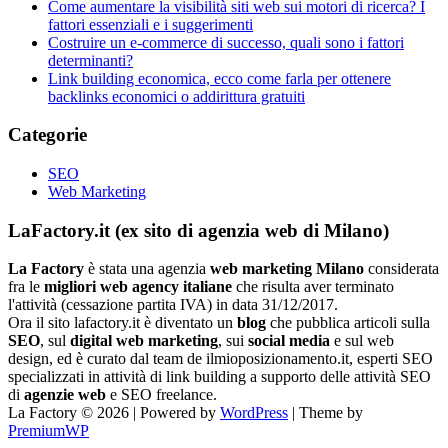
Come aumentare la visibilità siti web sui motori di ricerca? I
fattori essenziali e i suggerimenti
Costruire un e-commerce di successo, quali sono i fattori
determinanti?
Link building economica, ecco come farla per ottenere
backlinks economici o addirittura gratuiti
Categorie
SEO
Web Marketing
LaFactory.it (ex sito di agenzia web di Milano)
La Factory
è stata una agenzia
web marketing Milano
considerata
fra le
migliori web agency italiane
che risulta aver terminato
l'attività (cessazione partita IVA) in data 31/12/2017.
Ora il sito lafactory.it è diventato un
blog
che pubblica articoli sulla
SEO
, sul
digital web marketing
, sui
social media
e sul web
design, ed è curato dal team de ilmioposizionamento.it, esperti SEO
specializzati in attività di link building a supporto delle attività SEO
di
agenzie web
e SEO freelance.
La Factory © 2026
|
Powered by
WordPress
|
Theme by
PremiumWP