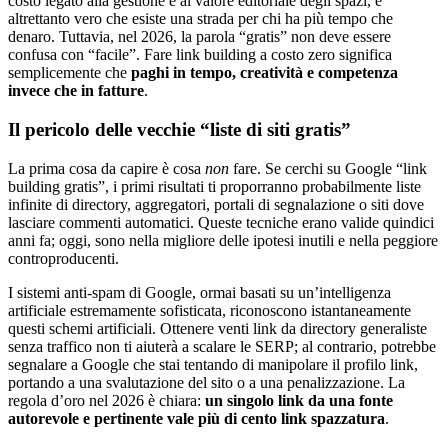
costo legato alla gestione e al valore editoriale degli spazi, è
altrettanto vero che esiste una strada per chi ha più tempo che
denaro. Tuttavia, nel 2026, la parola “gratis” non deve essere
confusa con “facile”. Fare link building a costo zero significa
semplicemente che
paghi in tempo, creatività e competenza
invece che in fatture
.
Il pericolo delle vecchie “liste di siti gratis”
La prima cosa da capire è cosa
non
fare. Se cerchi su Google “link
building gratis”, i primi risultati ti proporranno probabilmente liste
infinite di directory, aggregatori, portali di segnalazione o siti dove
lasciare commenti automatici. Queste tecniche erano valide quindici
anni fa; oggi, sono nella migliore delle ipotesi inutili e nella peggiore
controproducenti.
I sistemi anti-spam di Google, ormai basati su un’intelligenza
artificiale estremamente sofisticata, riconoscono istantaneamente
questi schemi artificiali. Ottenere venti link da directory generaliste
senza traffico non ti aiuterà a scalare le SERP; al contrario, potrebbe
segnalare a Google che stai tentando di manipolare il profilo link,
portando a una svalutazione del sito o a una penalizzazione. La
regola d’oro nel 2026 è chiara:
un singolo link da una fonte
autorevole e pertinente vale più di cento link spazzatura
.