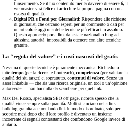
l’inserimento. Se il tuo contenuto merita davvero di essere lì, il
webmaster sarà felice di arricchire la propria pagina con una
risorsa di qualità.
Digital PR e Fonti per Giornalisti:
Rispondere alle richieste
di giornalisti che cercano esperti per un commento o dati per
un articolo è oggi una delle tecniche più efficaci in assoluto.
Questo approccio porta link da testate nazionali o blog ad
altissima autorità, impossibili da ottenere con altre tecniche
gratuite.
La “regola del valore” e i costi nascosti del gratis
Nessuna di queste tecniche è puramente meccanica. Richiedono
tutte
tempo
(per la ricerca e l’outreach),
competenza
(per valutare la
qualità dei siti target) e, soprattutto,
contenuti di valore
. Senza un
asset linkabile — che sia una ricerca originale, un tool o un’opinione
autorevole — non hai nulla da scambiare per quel link.
Max Del Rosso, specialista SEO off-page, ricorda spesso che la
qualità vince sempre sulla quantità. Molti si lanciano nella link
building gratuita accumulando link in modo disordinato, solo per
scoprire mesi dopo che il loro profilo è diventato un insieme
incoerente di segnali contrastanti che confondono Google invece di
aiutarlo.