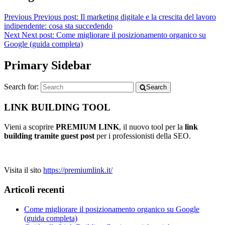
Previous
Previous post:
Il marketing digitale e la crescita del lavoro
indipendente: cosa sta succedendo
Next
Next post:
Come migliorare il posizionamento organico su
Google (guida completa)
Primary Sidebar
Search for:
Search
LINK BUILDING TOOL
Vieni a scoprire
PREMIUM LINK
, il nuovo tool per la
link
building tramite guest post
per i professionisti della SEO.
Visita il sito
https://premiumlink.it/
Articoli recenti
Come migliorare il posizionamento organico su Google
(guida completa)