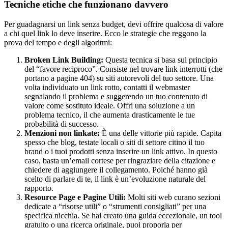
Tecniche etiche che funzionano davvero
Per guadagnarsi un link senza budget, devi offrire qualcosa di valore
a chi quel link lo deve inserire. Ecco le strategie che reggono la
prova del tempo e degli algoritmi:
Broken Link Building:
Questa tecnica si basa sul principio
del “favore reciproco”. Consiste nel trovare link interrotti (che
portano a pagine 404) su siti autorevoli del tuo settore. Una
volta individuato un link rotto, contatti il webmaster
segnalando il problema e suggerendo un tuo contenuto di
valore come sostituto ideale. Offri una soluzione a un
problema tecnico, il che aumenta drasticamente le tue
probabilità di successo.
Menzioni non linkate:
È una delle vittorie più rapide. Capita
spesso che blog, testate locali o siti di settore citino il tuo
brand o i tuoi prodotti senza inserire un link attivo. In questo
caso, basta un’email cortese per ringraziare della citazione e
chiedere di aggiungere il collegamento. Poiché hanno già
scelto di parlare di te, il link è un’evoluzione naturale del
rapporto.
Resource Page e Pagine Utili:
Molti siti web curano sezioni
dedicate a “risorse utili” o “strumenti consigliati” per una
specifica nicchia. Se hai creato una guida eccezionale, un tool
gratuito o una ricerca originale, puoi proporla per