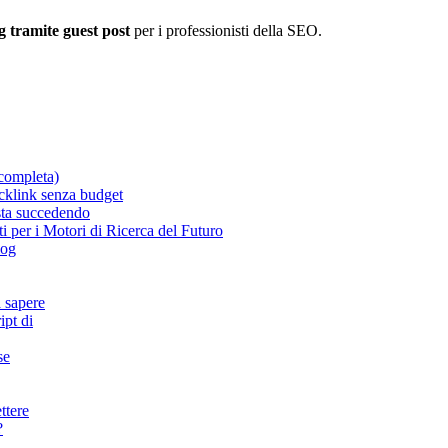
g tramite guest post
per i professionisti della SEO.
completa)
acklink senza budget
 sta succedendo
 per i Motori di Ricerca del Futuro
log
a sapere
ipt di
se
ttere
?