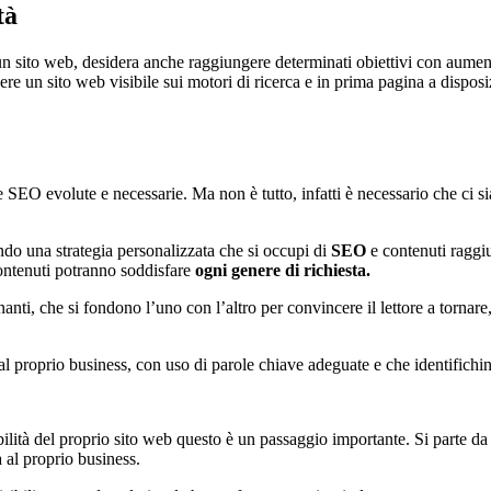
tà
un sito web, desidera anche raggiungere determinati obiettivi con aumento
dere un sito web visibile sui motori di ricerca e in prima pagina a disposi
O evolute e necessarie. Ma non è tutto, infatti è necessario che ci siano
pando una strategia personalizzata che si occupi di
SEO
e contenuti raggi
 contenuti potranno soddisfare
ogni genere di richiesta.
nanti, che si fondono l’uno con l’altro per convincere il lettore a tornare
l proprio business, con uso di parole chiave adeguate e che identifichin
bilità del proprio sito web questo è un passaggio importante. Si parte 
 al proprio business.