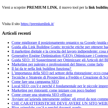
Vieni a scoprire
PREMIUM LINK
, il nuovo tool per la
link buildin
Visita il sito
https://premiumlink.it/
Articoli recenti
Come migliorare il posizionamento organico su Google (guida 
Guida alla Link Building Gratis: tecniche etiche per ottenere b
Il marketing digitale e la crescita del lavoro indipendente: cosa
Generative Engine Optimization (GEO): Ottimizzare i Contenuti
Guida SEO: 10 Suggerimenti per Ottimizzare gli Articoli del B
Marketing per palestre e professionisti del fitness: come farlo
Il fai da te nella link building funziona?
L’importanza della SEO nel settore della ristorazione: ecco cos
Tecniche e Strategie di Prospecting a Freddo e Creazione di Scr
Come fare una campagna SEO
Local SEO: cos’è e perché è fondamentale per le piccole impre
Marketing per ristoranti: come iniziare con poco budget
Come creare una strategia SEO efficace
Avviare un’azienda interamente online: gli errori da non comme
CHE CARATTERISTICHE DEVE AVERE UN SITO WEB
Blog aziendale: cos’è e perché dovresti averlo