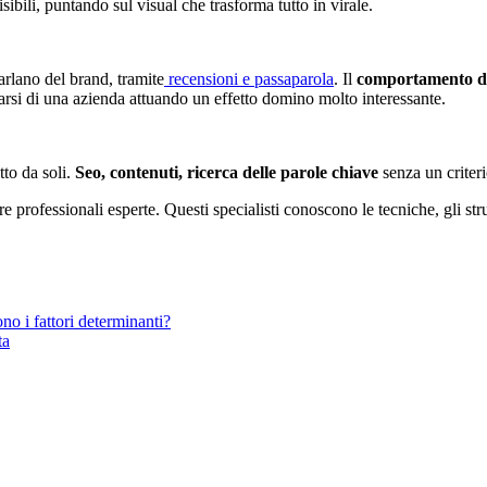
ibili, puntando sul visual che trasforma tutto in virale.
parlano del brand, tramite
recensioni e passaparola
. Il
comportamento di
darsi di una azienda attuando un effetto domino molto interessante.
tto da soli.
Seo, contenuti, ricerca delle parole chiave
senza un criteri
re professionali esperte. Questi specialisti conoscono le tecniche, gli st
no i fattori determinanti?
ta