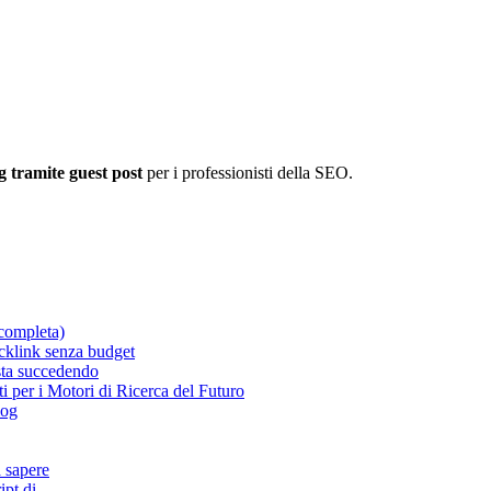
g tramite guest post
per i professionisti della SEO.
completa)
acklink senza budget
 sta succedendo
 per i Motori di Ricerca del Futuro
log
a sapere
ipt di