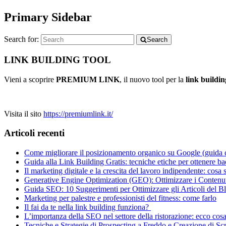
Primary Sidebar
Search for:
Search
LINK BUILDING TOOL
Vieni a scoprire
PREMIUM LINK
, il nuovo tool per la
link buildin
Visita il sito
https://premiumlink.it/
Articoli recenti
Come migliorare il posizionamento organico su Google (guida 
Guida alla Link Building Gratis: tecniche etiche per ottenere b
Il marketing digitale e la crescita del lavoro indipendente: cosa
Generative Engine Optimization (GEO): Ottimizzare i Contenuti
Guida SEO: 10 Suggerimenti per Ottimizzare gli Articoli del B
Marketing per palestre e professionisti del fitness: come farlo
Il fai da te nella link building funziona?
L’importanza della SEO nel settore della ristorazione: ecco cos
Tecniche e Strategie di Prospecting a Freddo e Creazione di Scr